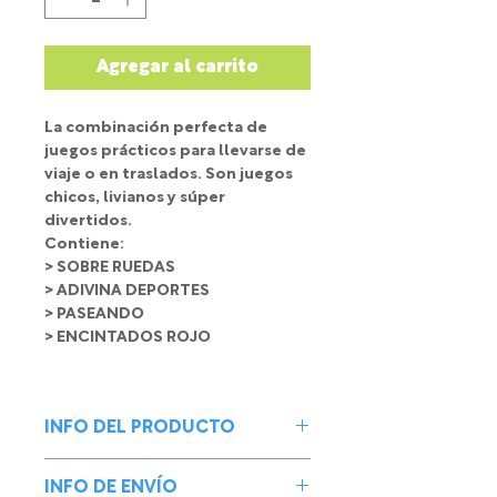
Agregar al carrito
La combinación perfecta de
juegos prácticos para llevarse de
viaje o en traslados. Son juegos
chicos, livianos y súper
divertidos.
Contiene:
> SOBRE RUEDAS
> ADIVINA DEPORTES
> PASEANDO
> ENCINTADOS ROJO
INFO DEL PRODUCTO
La combinación perfecta de
INFO DE ENVÍO
juegos prácticos para llevarse de