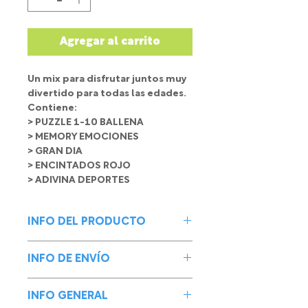
Agregar al carrito
Un mix para disfrutar juntos muy
divertido para todas las edades.
Contiene:
> PUZZLE 1-10 BALLENA
> MEMORY EMOCIONES
> GRAN DIA
> ENCINTADOS ROJO
> ADIVINA DEPORTES
INFO DEL PRODUCTO
Un mix para disfrutar juntos muy
INFO DE ENVÍO
divertido para todas las edades.
Contiene:
Enviamos tus juegos de forma
> PUZZLE 1-10 BALLENA
INFO GENERAL
GRATUITA a TODO el país. Para
> MEMORY EMOCIONES