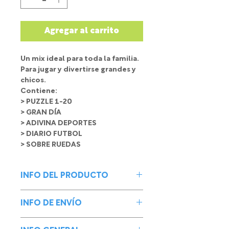
Agregar al carrito
Un mix ideal para toda la familia.
Para jugar y divertirse grandes y
chicos.
Contiene:
> PUZZLE 1-20
> GRAN DÍA
> ADIVINA DEPORTES
> DIARIO FUTBOL
> SOBRE RUEDAS
INFO DEL PRODUCTO
Un mix ideal para toda la familia.
INFO DE ENVÍO
Para jugar y divertirse grandes y
chicos.
Enviamos tus juegos de forma
Contiene: