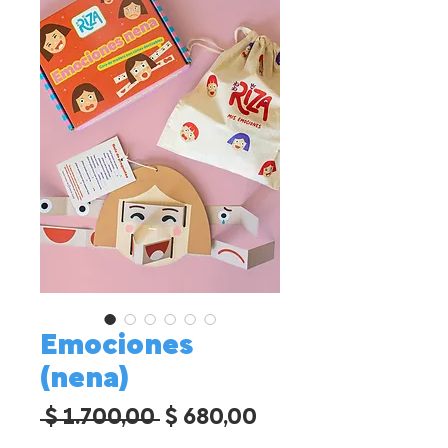
Emociones
(nena)
Precio
Precio
 $ 1.700,00 
$ 680,00
de