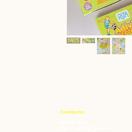
Contacto
hola@riza.uy
O por mensaje directo