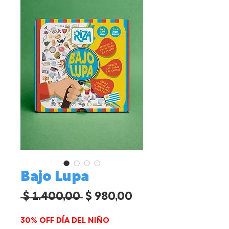
Bajo Lupa
Precio
Precio
 $ 1.400,00 
$ 980,00
de
30% OFF DÍA DEL NIÑO
oferta