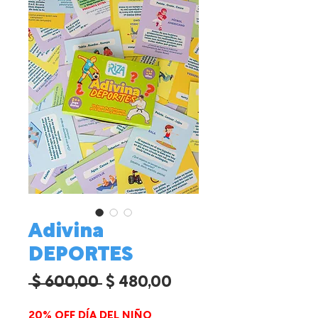
Adivina
DEPORTES
Precio
Precio
 $ 600,00 
$ 480,00
de
20% OFF DÍA DEL NIÑO